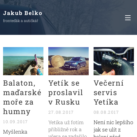
Jakub Belko
fronteďák a autíčkář
Balaton,
Yetík se
Večerní
maďarské
proslavil
servis
moře za
v Rusku
Yetíka
humny
27.08.2017
08.08.2017
10.09.2017
Není nic lepšího
Yetíka už fotím
přibližně rok a
jak se ulít z
Myšlenka
včera se zadařilo
balení před