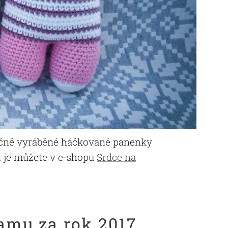
ručně vyráběné háčkované panenky
it je můžete v e-shopu
Srdce na
ramu za rok 2017