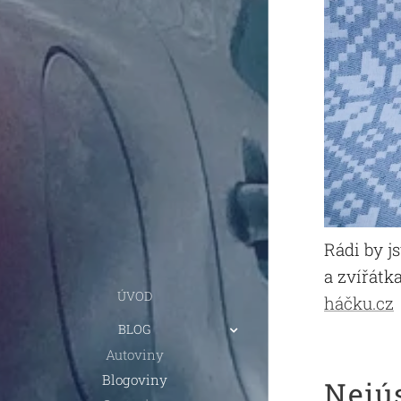
Rádi by j
a zvířátk
ÚVOD
háčku.cz
BLOG
Autoviny
Blogoviny
Nejú