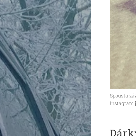
Spousta záž
Instagram j
Dárk