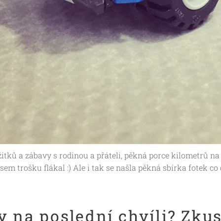
itků a zábavy s rodinou a přáteli, pěkná porce kilometrů na 
sem trošku flákal :) Ale i tak se našla pěkná sbírka fotek co 
y na poslední chvíli? Zku