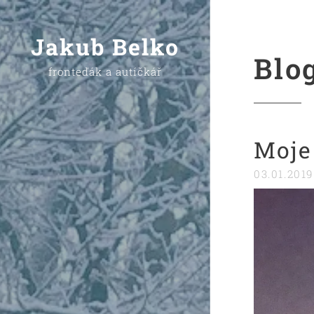
Jakub Belko
Blo
fronteďák a autíčkář
Moje
03.01.2019