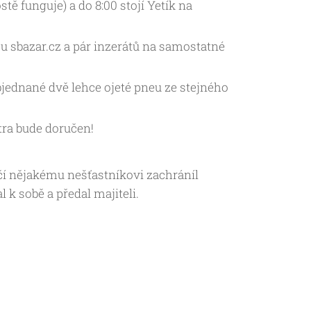
ě funguje) a do 8:00 stojí Yetík na
ju sbazar.cz a pár inzerátů na samostatné
bjednané dvě lehce ojeté pneu ze stejného
ítra bude doručen!
čí nějakému nešťastníkovi zachráníl
 k sobě a předal majiteli.