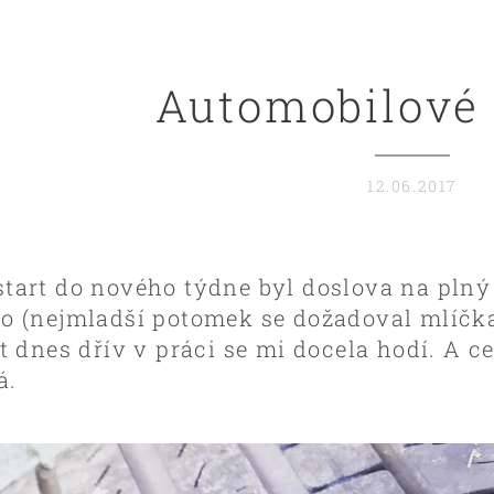
Automobilové 
12.06.2017
start do nového týdne byl doslova na pln
no (nejmladší potomek se dožadoval mlíčka)
ýt dnes dřív v práci se mi docela hodí. A c
á.