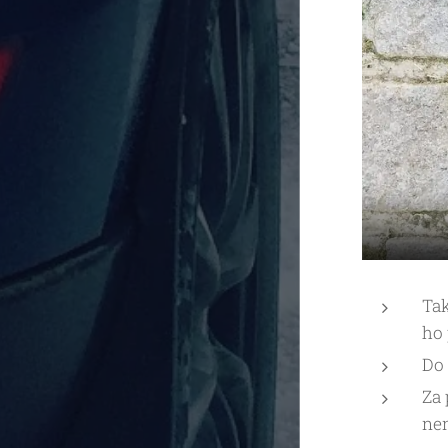
Tak
ho
Do 
Za 
nem