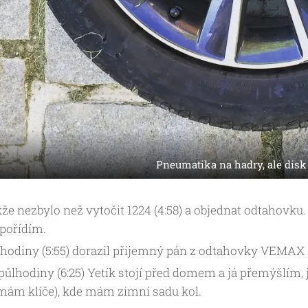
Pneumatika na hadry, ale disk 
že nezbylo než vytočit 1224 (4:58) a objednat odtahovku.
 pořídím.
hodiny (5:55) dorazil příjemný pán z odtahovky VEMAX a
půlhodiny (6:25) Yetík stojí před domem a já přemýšlím,
ám klíče), kde mám zimní sadu kol.