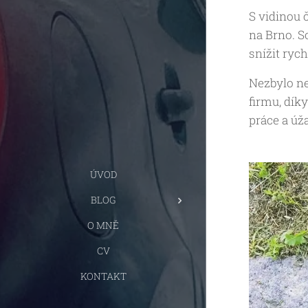
S vidinou č
na Brno. S
snížit rych
Nezbylo ne
firmu, dík
práce a úž
ÚVOD
BLOG
O MNĚ
CV
KONTAKT