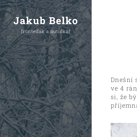
Jakub Belko
fronteďák a autíčkář
Dnešní 
ve 4 rá
si, že b
příjemn