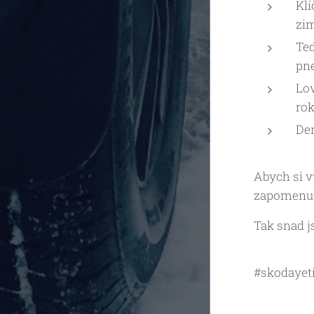
Klí
zim
Teď
pne
Lov
rok
Den
Abych si v
zapomenuté
Tak snad j
#skodayet