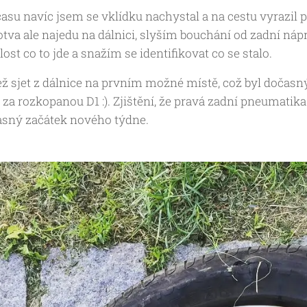
asu navíc jsem se vklídku nachystal a na cestu vyrazil po
otva ale najedu na dálnici, slyším bouchání od zadní náp
lost co to jde a snažím se identifikovat co se stalo.
ž sjet z dálnice na prvním možné místě, což byl dočasn
y za rozkopanou D1 :). Zjištění, že pravá zadní pneumatik
asný začátek nového týdne.