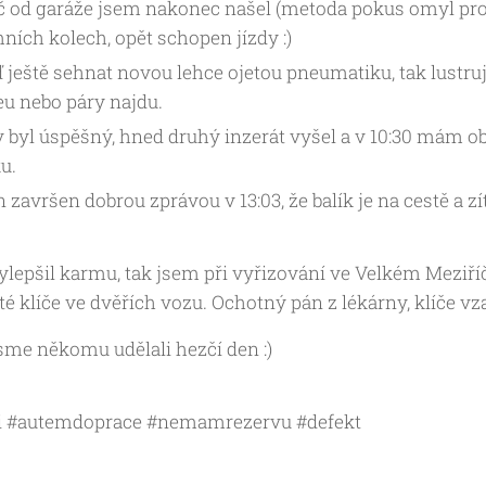
č od garáže jsem nakonec našel (metoda pokus omyl prost
ních kolech, opět schopen jízdy :)
 ještě sehnat novou lehce ojetou pneumatiku, tak lustru
u nebo páry najdu.
 byl úspěšný, hned druhý inzerát vyšel a v 10:30 mám o
u.
 završen dobrou zprávou v 13:03, že balík je na cestě a z
ylepšil karmu, tak jsem při vyřizování ve Velkém Meziří
 klíče ve dvěřích vozu. Ochotný pán z lékárny, klíče vzal
sme někomu udělali hezčí den :)
i #autemdoprace #nemamrezervu #defekt