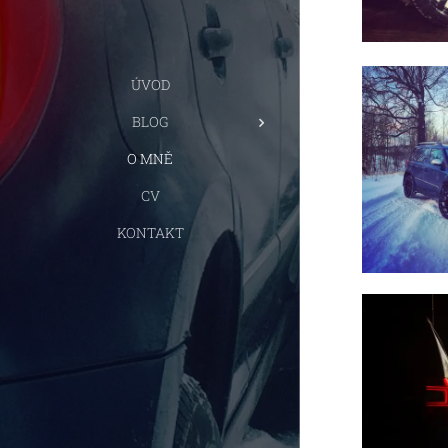
ÚVOD
BLOG
O MNĚ
CV
KONTAKT