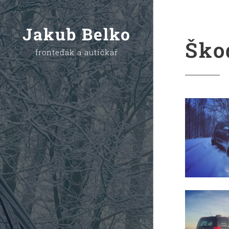
Jakub Belko
Ško
fronteďák a autíčkář