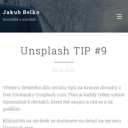
Jakub Belko
fronteďák a autíčkář
Unsplash TIP #9
30.11.2016
Vítejte u devátého dílu seriálu tipů na krásné obrázky z
free fotobanky Unsplash.com. Plán je každý týden vybrat
minimálně 6 obrázků, které mě zaujali a rád se o ně
podělím.
Kliknutím na obrázek se dostanete na detail na serveru
Unsplash.com.