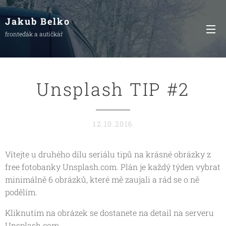
Jakub Belko
fronteďák a autíčkář
Unsplash TIP #2
12.10.2016
Vítejte u druhého dílu seriálu tipů na krásné obrázky z
free fotobanky Unsplash.com. Plán je každý týden vybrat
minimálně 6 obrázků, které mě zaujali a rád se o ně
podělím.
Kliknutím na obrázek se dostanete na detail na serveru
Unsplash.com.