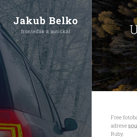
Jakub Belko
U
fronteďák a autíčkář
Free foto
adrese
sou
Ruby.