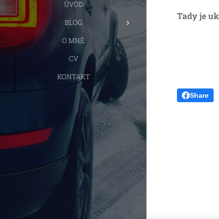
ÚVOD
Tady je u
BLOG
O MNĚ
CV
KONTAKT
Share