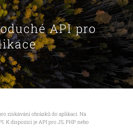
noduché API pro
likace
o získávání obrázků do aplikací. Na
I. K dispozici je API pro JS, PHP nebo