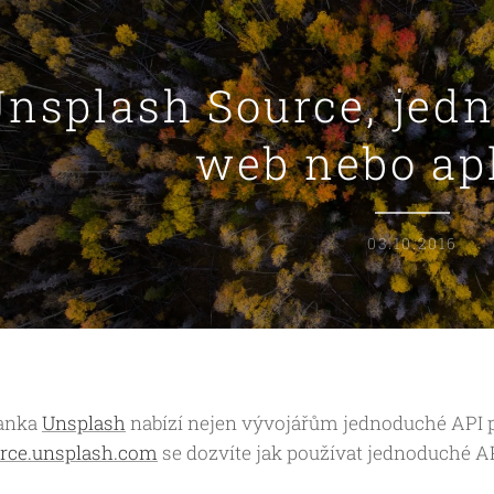
nsplash Source, jed
web nebo ap
03.10.2016
banka
Unsplash
nabízí nejen vývojářům jednoduché API pr
rce.unsplash.com
se dozvíte jak používat jednoduché AP