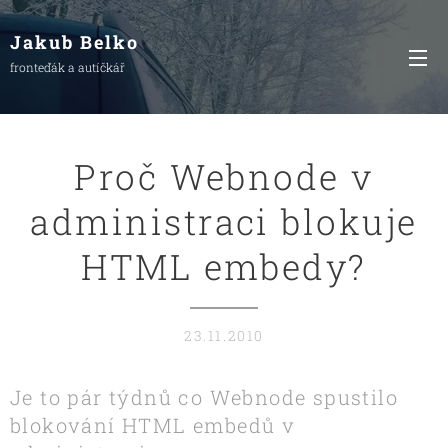
Jakub Belko
fronteďák a autíčkář
Proč Webnode v
administraci blokuje
HTML embedy?
23.11.2010
Je to pár týdnů co Webnode spustilo
blokování HTML embedů v